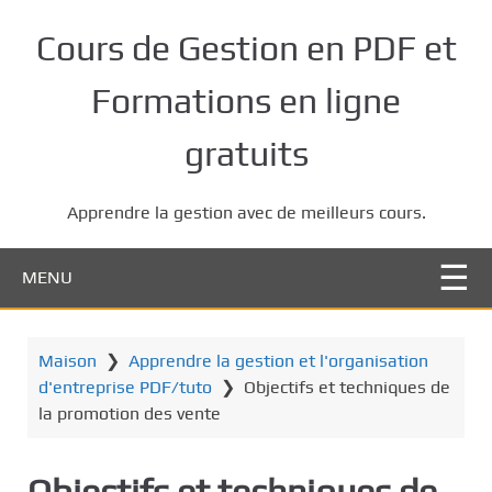
P
a
Cours de Gestion en PDF et
s
s
Formations en ligne
e
r
gratuits
a
u
Apprendre la gestion avec de meilleurs cours.
c
o
n
MENU
t
e
n
Maison
❯
Apprendre la gestion et l'organisation
u
d'entreprise PDF/tuto
❯
Objectifs et techniques de
p
la promotion des vente
r
i
Objectifs et techniques de
n