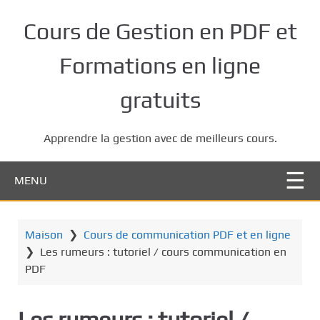
P
a
Cours de Gestion en PDF et
s
s
Formations en ligne
e
r
gratuits
a
u
Apprendre la gestion avec de meilleurs cours.
c
o
n
MENU
t
e
n
Maison
❯
Cours de communication PDF et en ligne
u
❯
Les rumeurs : tutoriel / cours communication en
p
PDF
r
i
Les rumeurs : tutoriel /
n