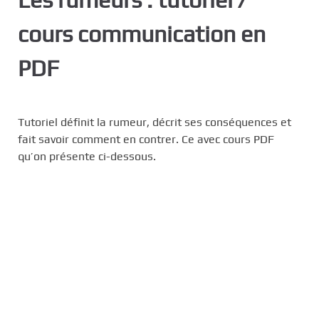
c
cours communication en
i
p
PDF
a
l
Tutoriel définit la rumeur, décrit ses conséquences et
fait savoir comment en contrer. Ce avec cours PDF
qu’on présente ci-dessous.