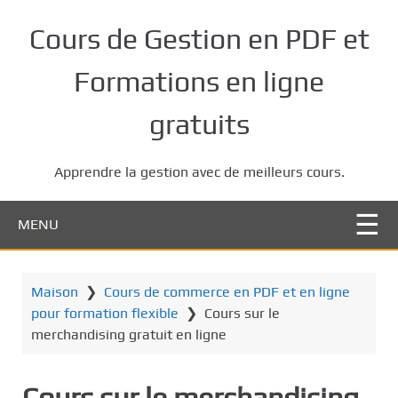
P
a
Cours de Gestion en PDF et
s
s
Formations en ligne
e
r
gratuits
a
u
Apprendre la gestion avec de meilleurs cours.
c
o
n
MENU
t
e
n
Maison
❯
Cours de commerce en PDF et en ligne
u
pour formation flexible
❯
Cours sur le
p
merchandising gratuit en ligne
r
i
Cours sur le merchandising
n