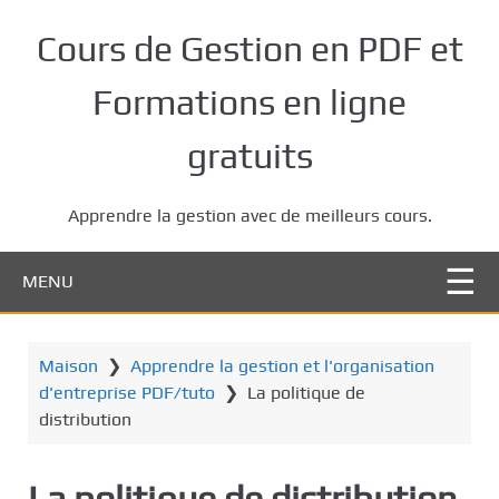
P
a
Cours de Gestion en PDF et
s
s
Formations en ligne
e
r
gratuits
a
u
Apprendre la gestion avec de meilleurs cours.
c
o
n
MENU
t
e
n
Maison
❯
Apprendre la gestion et l'organisation
u
d'entreprise PDF/tuto
❯
La politique de
p
distribution
r
i
La politique de distribution
n