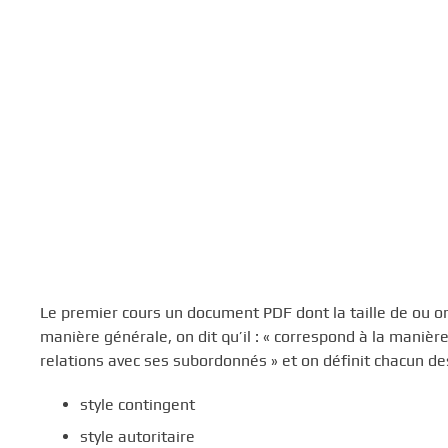
c
i
p
a
l
Le premier cours un document PDF dont la taille de ou
manière générale, on dit qu’il : « correspond à la manièr
relations avec ses subordonnés » et on définit chacun des
style contingent
style autoritaire