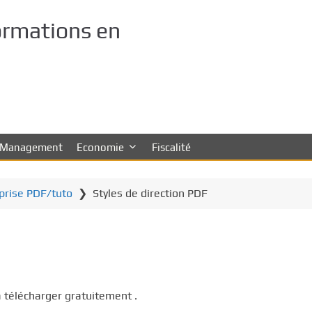
ormations en
Management
Economie
Fiscalité
eprise PDF/tuto
❯
Styles de direction PDF
élécharger gratuitement .