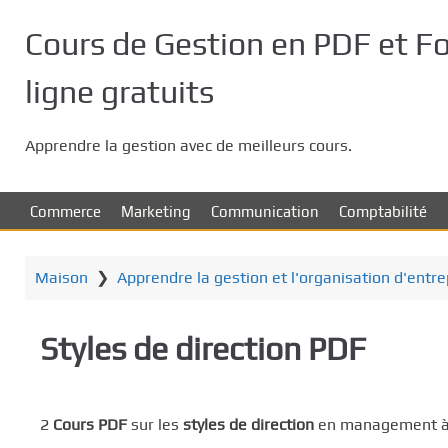
P
a
Cours de Gestion en PDF et F
s
s
ligne gratuits
e
r
Apprendre la gestion avec de meilleurs cours.
a
u
c
Commerce
Marketing
Communication
Comptabilité
o
n
t
Maison
❯
Apprendre la gestion et l'organisation d'entr
e
n
Styles de direction PDF
u
p
r
i
2
Cours
PDF
sur les
styles de direction
en management à t
n