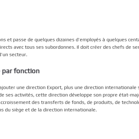
tions et passe de quelques dizaines d’employés à quelques cent
irects avec tous ses subordonnes. Il doit créer des chefs de se
d’un secteur.
e par fonction
jouter une direction Export, plus une direction internationale s
e de ses activités, cette direction développe son propre état-maj
l’accroissement des transferts de fonds, de produits, de technol
 du siège et de la direction internationale.