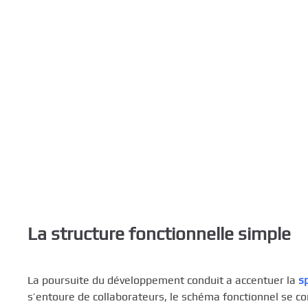
c
i
p
a
l
La structure fonctionnelle simple
La poursuite du développement conduit a accentuer la
s
s’entoure de collaborateurs, le schéma fonctionnel se c