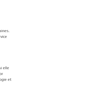
aines.
rvice
i elle
or
ogie et