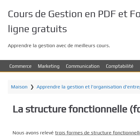
P
a
Cours de Gestion en PDF et F
s
s
ligne gratuits
e
r
Apprendre la gestion avec de meilleurs cours.
a
u
c
Commerce
Marketing
Communication
Comptabilité
o
n
t
Maison
❯
Apprendre la gestion et l'organisation d'entr
e
n
La structure fonctionnelle (
u
p
r
i
Nous avons relevé
trois formes de structure fonctionnell
n