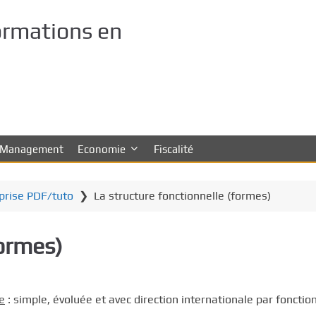
ormations en
Management
Economie
Fiscalité
eprise PDF/tuto
❯
La structure fonctionnelle (formes)
formes)
e
: simple, évoluée et avec direction internationale par fonction