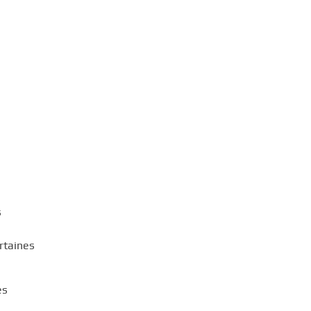
s
rtaines
es