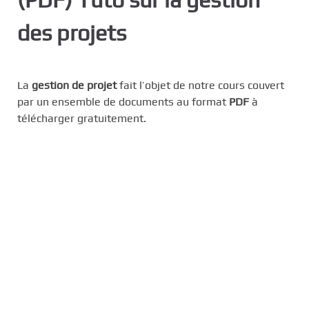
c
des projets
i
p
a
l
La
gestion de projet
fait l’objet de notre cours couvert
par un ensemble de documents au format
PDF
à
télécharger gratuitement.