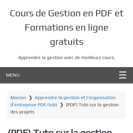
P
a
Cours de Gestion en PDF et
s
s
Formations en ligne
e
r
gratuits
a
u
Apprendre la gestion avec de meilleurs cours.
c
o
n
MENU
t
e
n
Maison
❯
Apprendre la gestion et l'organisation
u
d'entreprise PDF/tuto
❯
(PDF) Tuto sur la gestion
p
des projets
r
i
(PDF) Tuto sur la gestion
n