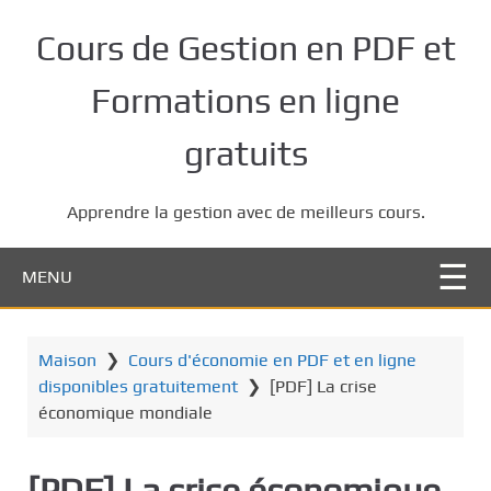
P
a
Cours de Gestion en PDF et
s
s
Formations en ligne
e
r
gratuits
a
u
Apprendre la gestion avec de meilleurs cours.
c
o
n
MENU
t
e
n
Maison
❯
Cours d'économie en PDF et en ligne
u
disponibles gratuitement
❯
[PDF] La crise
p
économique mondiale
r
i
[PDF] La crise économique
n