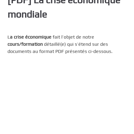
c
mondiale
i
p
a
l
L
a crise économique
fait l’objet de notre
cours/formation
détaillé(e) qui s’étend sur des
documents au format PDF présentés ci-dessous.