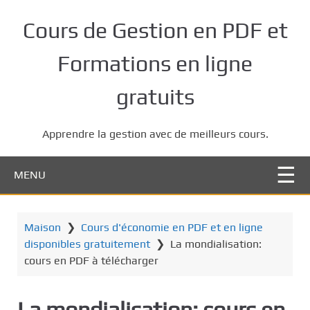
P
a
Cours de Gestion en PDF et
s
s
Formations en ligne
e
r
gratuits
a
u
Apprendre la gestion avec de meilleurs cours.
c
o
n
MENU
t
e
n
Maison
❯
Cours d'économie en PDF et en ligne
u
disponibles gratuitement
❯
La mondialisation:
p
cours en PDF à télécharger
r
i
La mondialisation: cours en
n