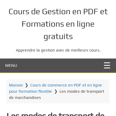
P
a
Cours de Gestion en PDF et
s
s
Formations en ligne
e
r
gratuits
a
u
Apprendre la gestion avec de meilleurs cours.
c
o
n
MENU
t
e
n
Maison
❯
Cours de commerce en PDF et en ligne
u
pour formation flexible
❯
Les modes de transport
p
de marchandises
r
i
Les modes de transport de
n