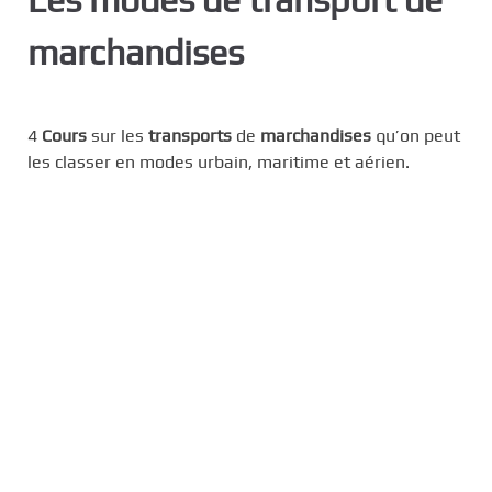
c
marchandises
i
p
a
l
4
Cours
sur les
transports
de
marchandises
qu’on peut
les classer en modes urbain, maritime et aérien.