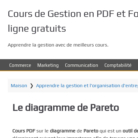
P
a
Cours de Gestion en PDF et F
s
s
ligne gratuits
e
r
Apprendre la gestion avec de meilleurs cours.
a
u
c
Commerce
Marketing
Communication
Comptabilité
o
n
t
Maison
❯
Apprendre la gestion et l'organisation d'entr
e
n
Le diagramme de Pareto
u
p
r
i
Cours PDF
sur le
diagramme
de
Pareto
qui est un
outil d
n