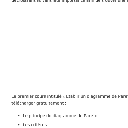
décroissant suivant leur importance afin de trouver une 
c
i
p
a
l
Le premier cours intitulé « Etablir un diagramme de Par
télécharger gratuitement :
Le principe du diagramme de Pareto
Les critères