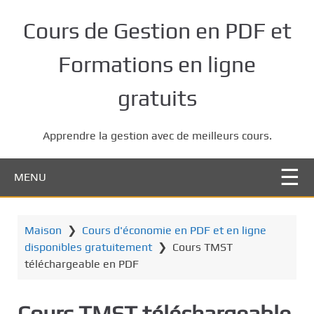
P
a
Cours de Gestion en PDF et
s
s
Formations en ligne
e
r
gratuits
a
u
Apprendre la gestion avec de meilleurs cours.
c
o
n
MENU
t
e
n
Maison
❯
Cours d'économie en PDF et en ligne
u
disponibles gratuitement
❯
Cours TMST
p
téléchargeable en PDF
r
i
Cours TMST téléchargeable
n