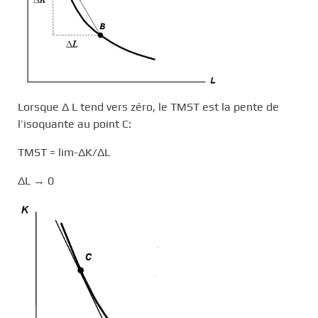
Lorsque Δ L tend vers zéro, le TMST est la pente de
l’isoquante au point C:
TMST = lim-ΔΚ/ΔL
ΔL → 0