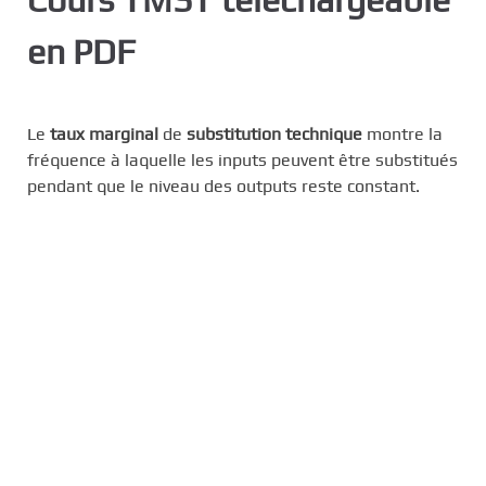
c
en PDF
i
p
a
l
Le
taux marginal
de
substitution technique
montre la
fréquence à laquelle les inputs peuvent être substitués
pendant que le niveau des outputs reste constant.