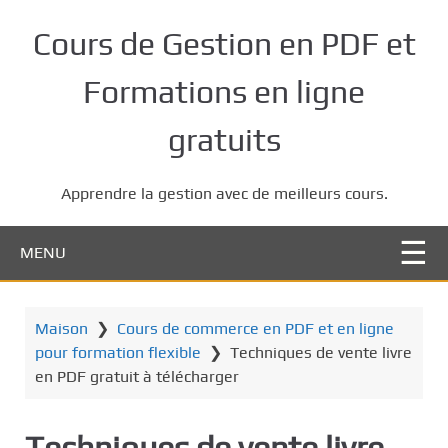
P
a
Cours de Gestion en PDF et
s
s
Formations en ligne
e
r
gratuits
a
u
Apprendre la gestion avec de meilleurs cours.
c
o
n
MENU
t
e
n
Maison
❯
Cours de commerce en PDF et en ligne
u
pour formation flexible
❯
Techniques de vente livre
p
en PDF gratuit à télécharger
r
i
Techniques de vente livre
n