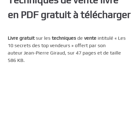
c
en PDF gratuit à télécharger
i
p
a
l
Livre gratuit
sur les
techniques
de
vente
intitulé « Les
10 secrets des top vendeurs » offert par son
auteur Jean-Pierre Giraud, sur 47 pages et de taille
586 KB.