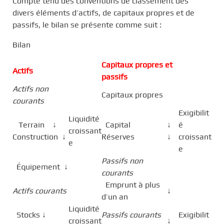
Compte tenu des conventions de classement des
divers éléments d’actifs, de capitaux propres et de
passifs, le bilan se présente comme suit :
Bilan
Capitaux propres et
Actifs
passifs
Actifs non
Capitaux propres
courants
Exigibilit
Liquidité
Terrain ↓
Capital
↓
é
croissant
Construction ↓
Réserves
↓
croissant
e
e
Passifs non
Équipement ↓
courants
Emprunt à plus
Actifs courants
↓
d’un an
Liquidité
Stocks ↓
Passifs courants
Exigibilit
croissant
↓