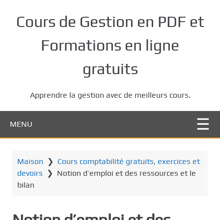
P
a
Cours de Gestion en PDF et
s
s
Formations en ligne
e
r
gratuits
a
u
Apprendre la gestion avec de meilleurs cours.
c
o
n
MENU
t
e
n
Maison
❯
Cours comptabilité gratuits, exercices et
u
devoirs
❯
Notion d’emploi et des ressources et le
p
bilan
r
i
Notion d’emploi et des
n