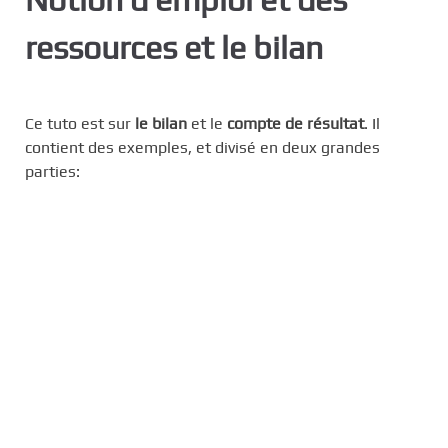
c
ressources et le bilan
i
p
a
l
Ce tuto est sur
le bilan
et le
compte de résultat
. Il
contient des exemples, et divisé en deux grandes
parties: