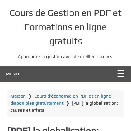
P
a
Cours de Gestion en PDF et
s
s
Formations en ligne
e
r
gratuits
a
u
Apprendre la gestion avec de meilleurs cours.
c
o
n
MENU
t
e
n
Maison
❯
Cours d'économie en PDF et en ligne
u
disponibles gratuitement
❯
[PDF] la globalisation:
p
causes et effets
r
i
[PDF] la globalisation:
n