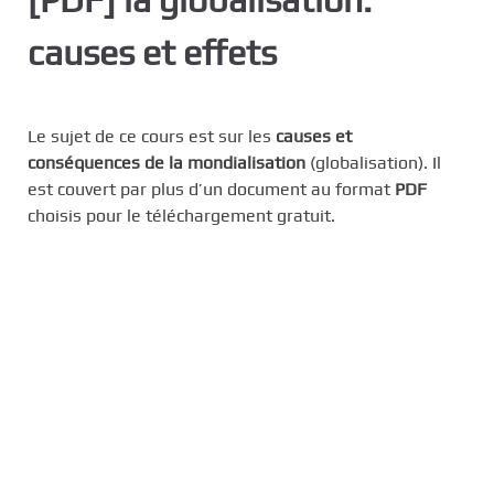
c
causes et effets
i
p
a
l
Le sujet de ce cours est sur les
causes et
conséquences de la mondialisation
(globalisation). Il
est couvert par plus d’un document au format
PDF
choisis pour le téléchargement gratuit.