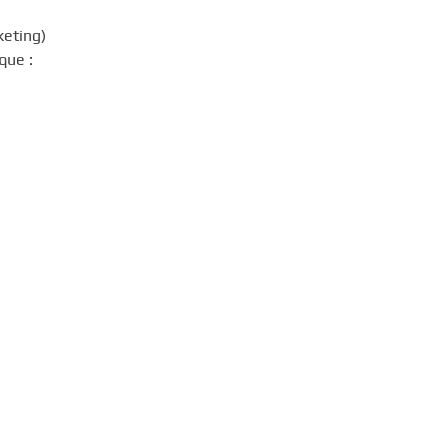
keting)
que :