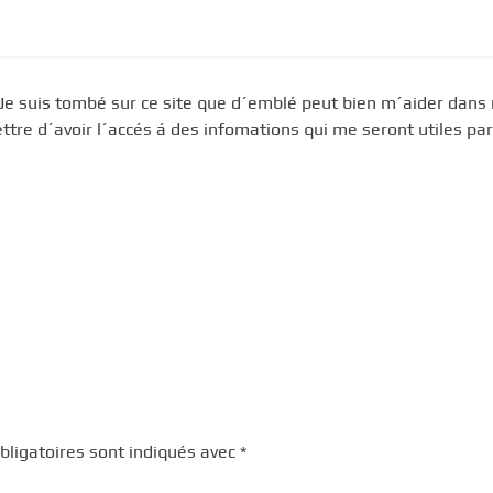
1. Je suis tombé sur ce site que d´emblé peut bien m´aider dan
re d´avoir l´accés á des infomations qui me seront utiles par
ligatoires sont indiqués avec
*