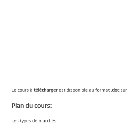
c
i
p
a
l
Le cours à
télécharger
est disponible au format
.doc
sur 
Plan du cours:
Les
types de marchés