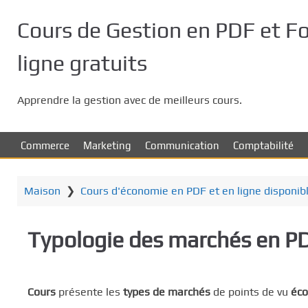
P
a
Cours de Gestion en PDF et F
s
s
ligne gratuits
e
r
Apprendre la gestion avec de meilleurs cours.
a
u
c
Commerce
Marketing
Communication
Comptabilité
o
n
t
Maison
❯
Cours d'économie en PDF et en ligne disponib
e
n
Typologie des marchés en PD
u
p
r
i
Cours
présente les
types de marchés
de points de vu
éc
n