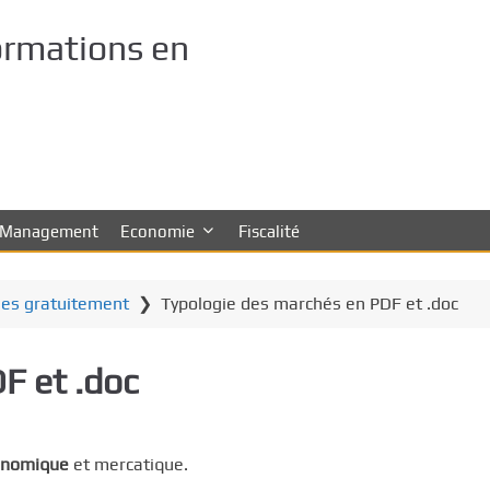
ormations en
Management
Economie
Fiscalité
les gratuitement
❯
Typologie des marchés en PDF et .doc
F et .doc
onomique
et mercatique.