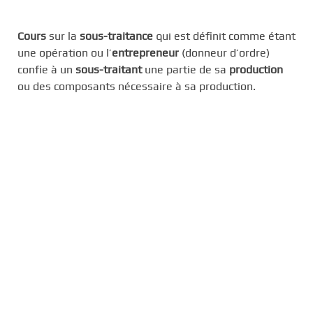
c
i
Cours
sur la
sous-traitance
qui est définit comme étant
p
une opération ou l’
entrepreneur
(donneur d’ordre)
a
confie à un
sous-traitant
une partie de sa
production
l
ou des composants nécessaire à sa production.