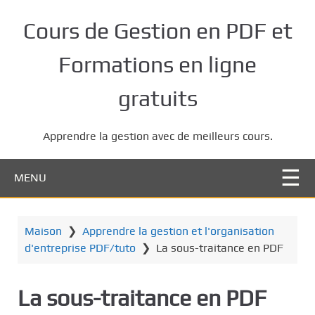
P
a
Cours de Gestion en PDF et
s
s
Formations en ligne
e
r
gratuits
a
u
Apprendre la gestion avec de meilleurs cours.
c
o
n
MENU
t
e
n
Maison
❯
Apprendre la gestion et l'organisation
u
d'entreprise PDF/tuto
❯
La sous-traitance en PDF
p
r
La sous-traitance en PDF
i
n