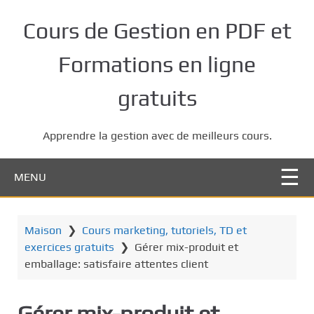
P
a
Cours de Gestion en PDF et
s
s
Formations en ligne
e
r
gratuits
a
u
Apprendre la gestion avec de meilleurs cours.
c
o
n
MENU
t
e
n
Maison
❯
Cours marketing, tutoriels, TD et
u
exercices gratuits
❯
Gérer mix-produit et
p
emballage: satisfaire attentes client
r
i
Gérer mix-produit et
n