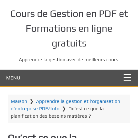
P
a
Cours de Gestion en PDF et
s
s
Formations en ligne
e
r
gratuits
a
u
Apprendre la gestion avec de meilleurs cours.
c
o
n
MENU
t
e
n
Maison
❯
Apprendre la gestion et l'organisation
u
d'entreprise PDF/tuto
❯
Qu’est ce que la
p
planification des besoins matières ?
r
i
Qu’est ce que la
n