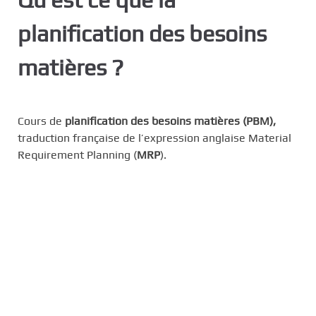
c
planification des besoins
i
p
matières ?
a
l
Cours de
planification des besoins matières (PBM),
traduction française de l’expression anglaise Material
Requirement Planning (
MRP
).