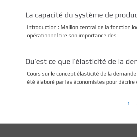
c
i
La capacité du système de produ
p
Introduction : Maillon central de la fonction l
a
l
opérationnel tire son importance des...
Qu’est ce que l’élasticité de la d
Cours sur le concept élasticité de la demand
été élaboré par les économistes pour décrire e
P
1
a
g
i
n