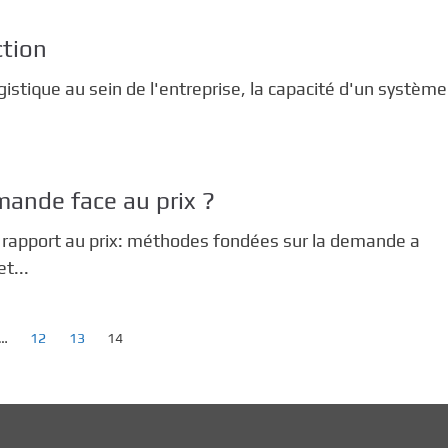
ction
ogistique au sein de l'entreprise, la capacité d'un système
emande face au prix ?
e rapport au prix: méthodes fondées sur la demande a
t...
…
12
13
14