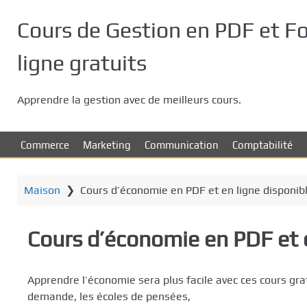
P
a
Cours de Gestion en PDF et F
s
s
ligne gratuits
e
r
Apprendre la gestion avec de meilleurs cours.
a
u
c
Commerce
Marketing
Communication
Comptabilité
o
n
t
Maison
❯
Cours d’économie en PDF et en ligne disponib
e
n
Cours d’économie en PDF et 
u
p
r
Apprendre l’économie sera plus facile avec ces cours grat
i
demande, les écoles de pensées,
n