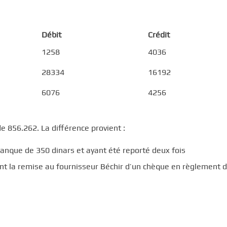
Débit
Crédit
1258
4036
28334
16192
6076
4256
de 856.262. La différence provient :
banque de 350 dinars et ayant été reporté deux fois
ant la remise au fournisseur Béchir d’un chèque en règlement 