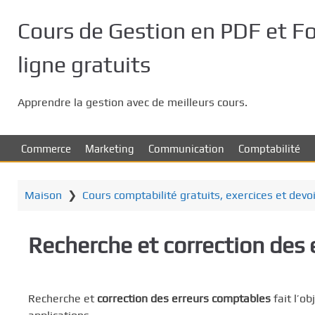
P
a
Cours de Gestion en PDF et F
s
s
ligne gratuits
e
r
Apprendre la gestion avec de meilleurs cours.
a
u
c
Commerce
Marketing
Communication
Comptabilité
o
n
t
Maison
❯
Cours comptabilité gratuits, exercices et devo
e
n
Recherche et correction des
u
p
r
i
Recherche et
correction des erreurs comptables
fait l’o
n