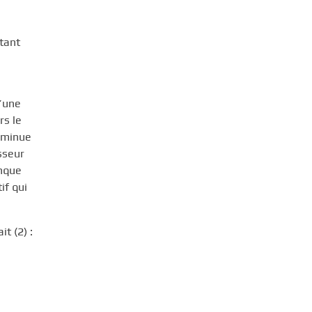
tant
d’une
rs le
diminue
sseur
anque
if qui
it (2) :