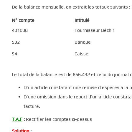
De la balance mensuelle, on extrait les totaux suivants :
N° compte
Intitulé
401008
Fournisseur Béchir
532
Banque
54
Caisse
Le total de la balance est de 856.432 et celui du journal 
D’un article constatant une remise d’espèces à la 
D’une omission dans le report d’un article constat
facture.
T.A.F
:
Rectifier les comptes ci-dessus
Solution
: