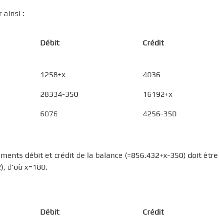
 ainsi :
Débit
Crédit
1258+x
4036
28334-350
16192+x
6076
4256-350
ements débit et crédit de la balance (=856.432+x-350) doit être
), d’où x=180.
Débit
Crédit