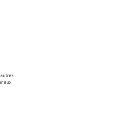
’autres
er aux
.