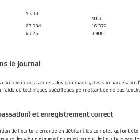
1 438
4036
27 984
16 372
6 076
3 906
s le journal
 comporter des ratures, des gommages, des surcharges, ou d
 à l’aide de techniques spécifiques permettant de ne pas touch
-passation) et enregistrement correct
ation de l’écriture erronée
en débitant les comptes qui ont été
ans une deuxième étape à l’enregistrement de l’écriture exacte