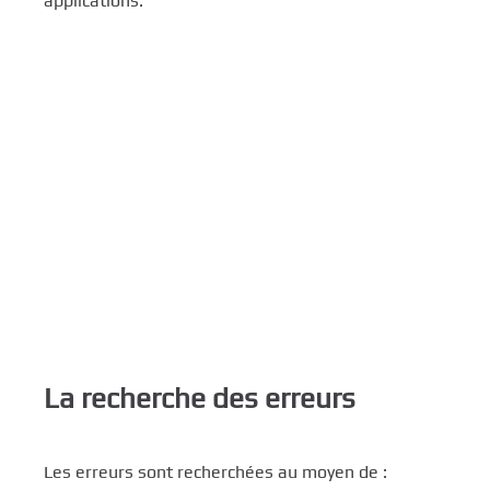
applications.
c
i
p
a
l
La recherche des erreurs
Les erreurs sont recherchées au moyen de :