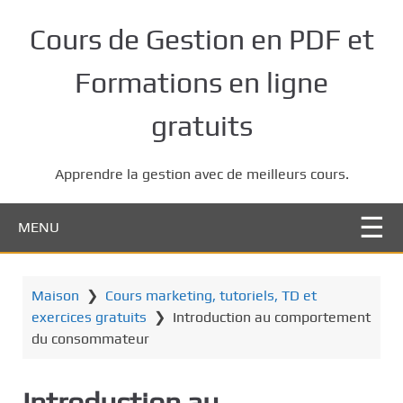
P
a
Cours de Gestion en PDF et
s
s
Formations en ligne
e
r
gratuits
a
u
Apprendre la gestion avec de meilleurs cours.
c
o
n
MENU
t
e
n
Maison
❯
Cours marketing, tutoriels, TD et
u
exercices gratuits
❯
Introduction au comportement
p
du consommateur
r
i
Introduction au
n