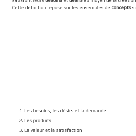
satisfont leurs
besoins
et
désirs
au moyen de la création 
c
Cette définition repose sur les ensembles de
concepts
su
i
p
a
l
Les besoins, les désirs et la demande
Les produits
La valeur et la satisfaction