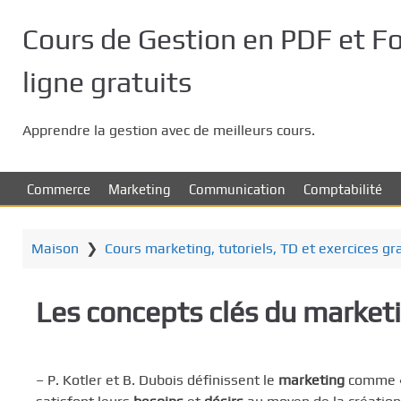
P
a
Cours de Gestion en PDF et F
s
s
ligne gratuits
e
r
Apprendre la gestion avec de meilleurs cours.
a
u
c
Commerce
Marketing
Communication
Comptabilité
o
n
t
Maison
❯
Cours marketing, tutoriels, TD et exercices gr
e
n
Les concepts clés du market
u
p
r
i
– P. Kotler et B. Dubois définissent le
marketing
comme « 
n