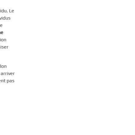
idu. Le
vidus
ue
me
ion
iser
elon
 arriver
ent pas