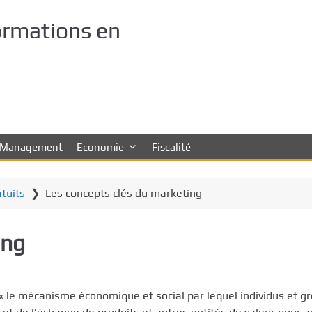
ormations en
Management
Economie
Fiscalité
atuits
❯
Les concepts clés du marketing
ing
le mécanisme économique et social par lequel individus et g