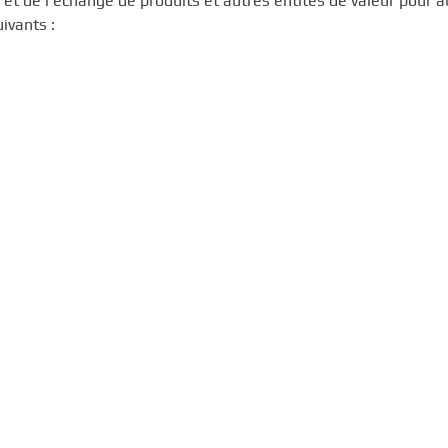
et de l’échange de produits et autres entités de valeur pour au
ivants :