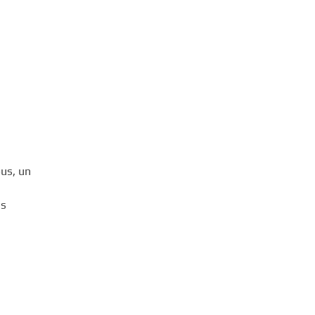
us, un
es