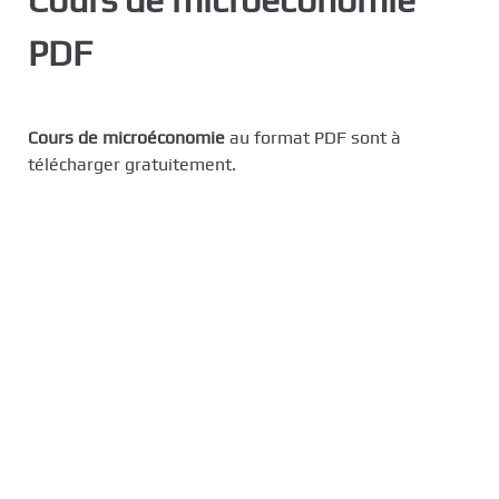
c
PDF
i
p
a
l
Cours de microéconomie
au format PDF sont à
télécharger gratuitement.