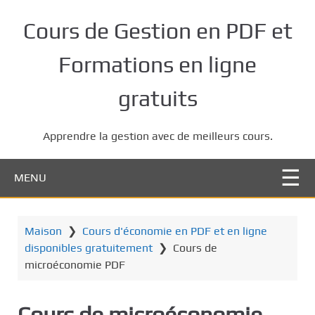
P
a
Cours de Gestion en PDF et
s
s
Formations en ligne
e
r
gratuits
a
u
Apprendre la gestion avec de meilleurs cours.
c
o
n
MENU
t
e
n
Maison
❯
Cours d'économie en PDF et en ligne
u
disponibles gratuitement
❯
Cours de
p
microéconomie PDF
r
i
Cours de microéconomie
n