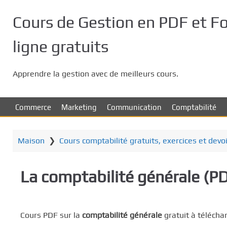
P
a
Cours de Gestion en PDF et F
s
s
ligne gratuits
e
r
Apprendre la gestion avec de meilleurs cours.
a
u
c
Commerce
Marketing
Communication
Comptabilité
o
n
t
Maison
❯
Cours comptabilité gratuits, exercices et devo
e
n
La comptabilité générale (PDF
u
p
r
i
Cours PDF sur la
comptabilité générale
gratuit à téléchar
n