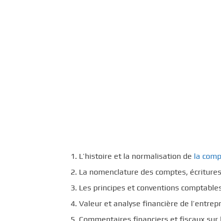
c
i
p
a
l
L’histoire et la normalisation de
la comp
La nomenclature des comptes, écriture
Les principes et conventions comptable
Valeur et analyse financière de l’entrep
Commentaires financiers et fiscaux sur 