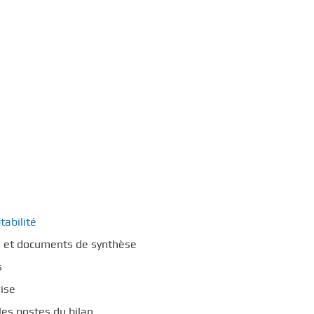
tabilité
s et documents de synthèse
s
rise
les postes du bilan