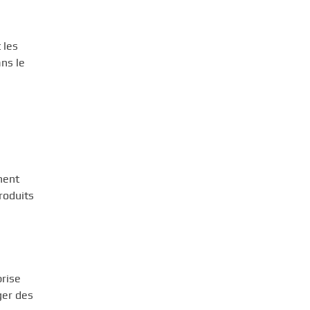
 les
ns le
nent
roduits
prise
ger des