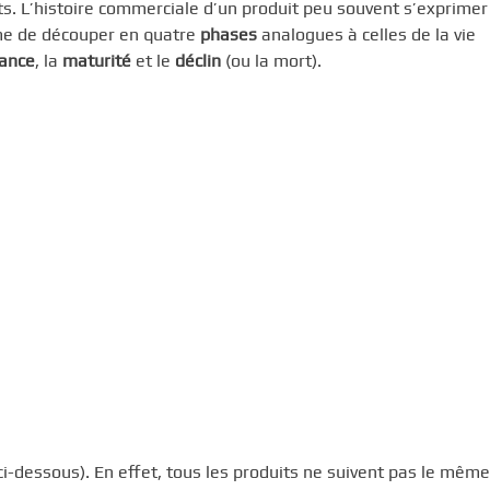
nts. L’histoire commerciale d’un produit peu souvent s’exprime
ume de découper en quatre
phases
analogues à celles de la vie
sance
, la
maturité
et le
déclin
(ou la mort).
ci-dessous). En effet, tous les produits ne suivent pas le mêm