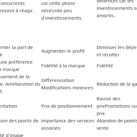
bénéfices car les
concurrents
car cette phase
investissements s
ncent à réagir.
nécessite peu
amortis.
d’investissements.
nter la part de
Diminuer les dép
Augmenter le profit
é
et récolter
une préférence
Fidélité à la marque
Fidélité
la marque
ssement de la
Différenciation
. Amélioration du
Réduction de la 
Modifications mineures
t.
Baisse des
ntation
Prix de positionnement
prixPromotions su
prix
ion des points de
Importance des services
Abandon de point
associés
vente
ité d’image