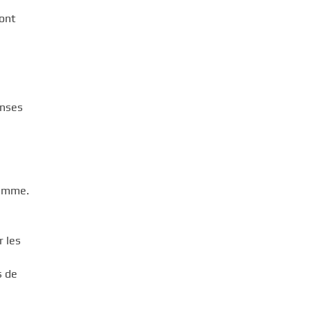
ont
enses
gamme.
r les
s de