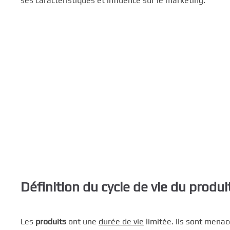
ses caractéristiques et influence sur le marketing.
c
i
p
a
l
Définition du cycle de vie du produi
Les
produits
ont une
durée de vie
limitée. Ils sont menac