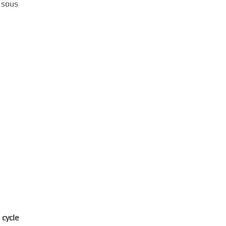
r sous
e
cycle