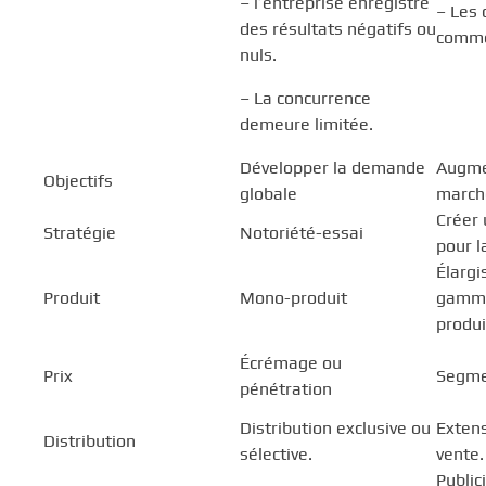
– l’entreprise enregistre
– Les 
des résultats négatifs ou
comme
nuls.
– La concurrence
demeure limitée.
Développer la demande
Augme
Objectifs
globale
march
Créer 
Stratégie
Notoriété-essai
pour 
Élargi
Produit
Mono-produit
gamme
produi
Écrémage ou
Prix
Segme
pénétration
Distribution exclusive ou
Extens
Distribution
sélective.
vente.
Public