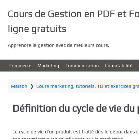
P
a
Cours de Gestion en PDF et F
s
s
ligne gratuits
e
r
Apprendre la gestion avec de meilleurs cours.
a
u
c
Commerce
Marketing
Communication
Comptabilité
o
n
t
Maison
❯
Cours marketing, tutoriels, TD et exercices gr
e
n
Définition du cycle de vie du 
u
p
r
i
Le cycle de vie d’un produit est traité dès le début dans ce
n