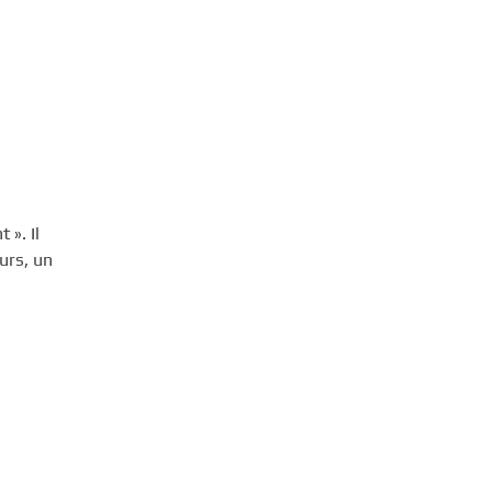
 ». Il
urs, un