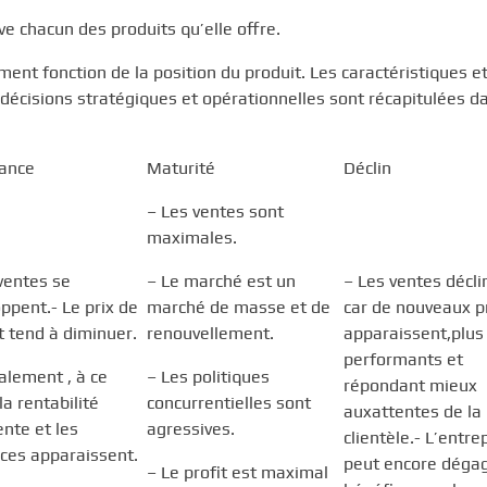
ve chacun des produits qu’elle offre.
ent fonction de la position du produit. Les caractéristiques et
 décisions stratégiques et opérationnelles sont récapitulées da
sance
Maturité
Déclin
– Les ventes sont
maximales.
ventes se
– Le marché est un
– Les ventes décli
ppent.- Le prix de
marché de masse et de
car de nouveaux p
t tend à diminuer.
renouvellement.
apparaissent,plus
performants et
lement , à ce
– Les politiques
répondant mieux
la rentabilité
concurrentielles sont
auxattentes de la
nte et les
agressives.
clientèle.- L’entre
ces apparaissent.
peut encore déga
– Le profit est maximal