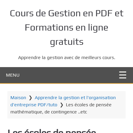
P
a
Cours de Gestion en PDF et
s
s
Formations en ligne
e
r
gratuits
a
u
Apprendre la gestion avec de meilleurs cours.
c
o
n
MENU
t
e
n
Maison
❯
Apprendre la gestion et l'organisation
u
d'entreprise PDF/tuto
❯
Les écoles de pensée
p
mathématique, de contingence ..etc
r
i
Les écoles de pensée
n