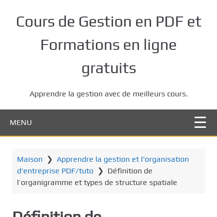
P
a
Cours de Gestion en PDF et
s
s
Formations en ligne
e
r
gratuits
a
u
Apprendre la gestion avec de meilleurs cours.
c
o
n
MENU
t
e
n
Maison
❯
Apprendre la gestion et l'organisation
u
d'entreprise PDF/tuto
❯
Définition de
p
l’organigramme et types de structure spatiale
r
i
Définition de
n