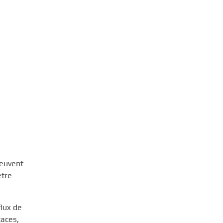
peuvent
être
flux de
caces,