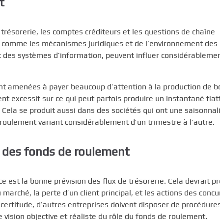
t
trésorerie, les comptes créditeurs et les questions de chaîne
s comme les mécanismes juridiques et de l’environnement des
et des systèmes d’information, peuvent influer considérableme
ont amenées à payer beaucoup d’attention à la production de b
ent excessif sur ce qui peut parfois produire un instantané flat
Cela se produit aussi dans des sociétés qui ont une saisonnal
oulement variant considérablement d’un trimestre à l’autre.
n des fonds de roulement
e est la bonne prévision des flux de trésorerie. Cela devrait p
arché, la perte d’un client principal, et les actions des concu
certitude, d’autres entreprises doivent disposer de procédure
 vision objective et réaliste du rôle du fonds de roulement.