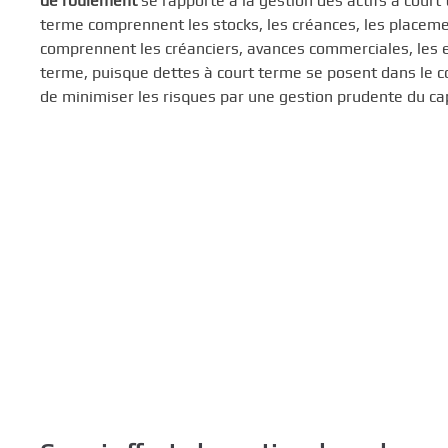
de roulement
se rapporte à la gestion des actifs à court
c
terme comprennent les stocks, les créances, les placemen
i
comprennent les créanciers, avances commerciales, les em
p
terme, puisque dettes à court terme se posent dans le co
a
de minimiser les risques par une gestion prudente du capi
l