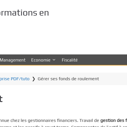
ormations en
Management
Economie
Fiscalité
eprise PDF/tuto
❯
Gérer ses fonds de roulement
t
onnue chez les gestionnaires financiers. Travail de
gestion des 