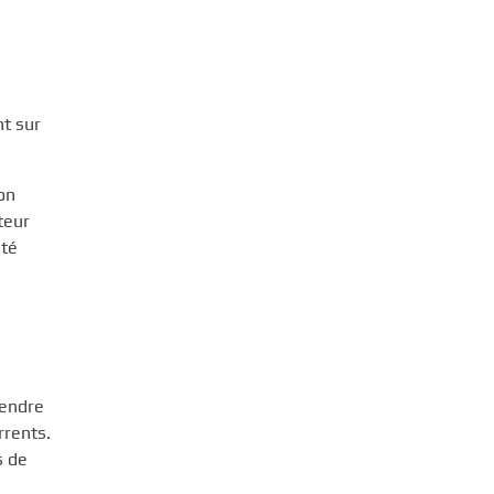
nt sur
on
teur
ité
rendre
rrents.
s de