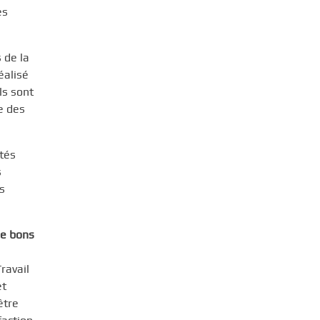
es
 de la
éalisé
ls sont
e des
ités
s
s
de bons
ravail
et
être