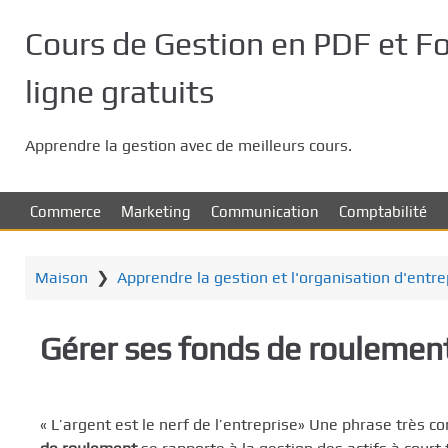
P
a
Cours de Gestion en PDF et F
s
s
ligne gratuits
e
r
Apprendre la gestion avec de meilleurs cours.
a
u
c
Commerce
Marketing
Communication
Comptabilité
o
n
t
Maison
❯
Apprendre la gestion et l'organisation d'entr
e
n
Gérer ses fonds de roulemen
u
p
r
i
« L’argent est le nerf de l’entreprise» Une phrase très c
n