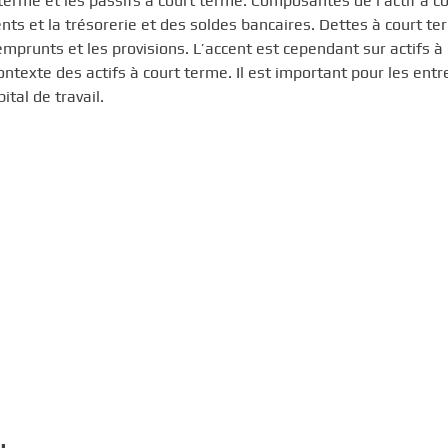
 terme et les passifs à court terme. Composantes de l’actif à c
ts et la trésorerie et des soldes bancaires. Dettes à court t
prunts et les provisions. L’accent est cependant sur actifs à 
ntexte des actifs à court terme. Il est important pour les entr
tal de travail.